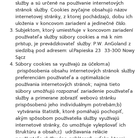
služby a sú určené na používanie internetových
stránok služby. Cookies zvyčajne obsahujú názov
internetovej stránky, z ktorej pochádzajú, dobu ich
uloženia v koncovom zariadení a jedinečné číslo.
Subjektom, ktorý umiestňuje v koncovom zariadení
používateľa služby súbory cookies a má k nim
prístup, je prevádzkovateľ služby: P.W. AnGoland z
siedzibą pod adresem: ul.Papieska 23 33-300 Nowy
Sącz
Súbory cookies sa využívajú za účelom:a)
prispôsobenia obsahu internetových stránok služby
preferenciám používateľa a optimalizácie
používania internetových stránok; najmä tieto
súbory umožňujú rozpoznať zariadenie používateľa
služby a primerane zobraziť webovú stránku
prispôsobenú jeho individuálnym potrebám;b)
vytvárania štatistík, ktoré pomáhajú pochopiť,
akým spôsobom používatelia služby využívajú
internetové stránky, čo umožňuje vylepšovať ich
štruktúru a obsah;c) udržiavania relácie