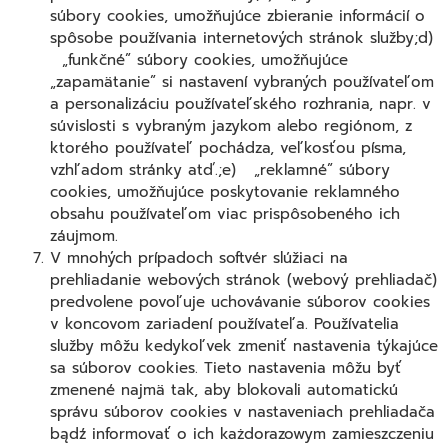
súbory cookies, umožňujúce zbieranie informácií o
spôsobe používania internetových stránok služby;d)
„funkčné” súbory cookies, umožňujúce
„zapamätanie” si nastavení vybraných používateľom
a personalizáciu používateľského rozhrania, napr. v
súvislosti s vybraným jazykom alebo regiónom, z
ktorého používateľ pochádza, veľkosťou písma,
vzhľadom stránky atď.;e) „reklamné” súbory
cookies, umožňujúce poskytovanie reklamného
obsahu používateľom viac prispôsobeného ich
záujmom.
V mnohých prípadoch softvér slúžiaci na
prehliadanie webových stránok (webový prehliadač)
predvolene povoľuje uchovávanie súborov cookies
v koncovom zariadení používateľa. Používatelia
služby môžu kedykoľvek zmeniť nastavenia týkajúce
sa súborov cookies. Tieto nastavenia môžu byť
zmenené najmä tak, aby blokovali automatickú
správu súborov cookies v nastaveniach prehliadača
bądź informovať o ich każdorazowym zamieszczeniu