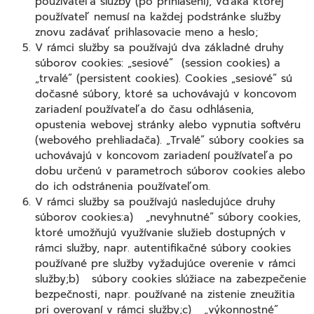
používateľa služby (po prihlásení), vďaka ktorej
používateľ nemusí na každej podstránke služby
znovu zadávať prihlasovacie meno a heslo;
V rámci služby sa používajú dva základné druhy
súborov cookies: „sesiové” (session cookies) a
„trvalé” (persistent cookies). Cookies „sesiové” sú
dočasné súbory, ktoré sa uchovávajú v koncovom
zariadení používateľa do času odhlásenia,
opustenia webovej stránky alebo vypnutia softvéru
(webového prehliadača). „Trvalé” súbory cookies sa
uchovávajú v koncovom zariadení používateľa po
dobu určenú v parametroch súborov cookies alebo
do ich odstránenia používateľom.
V rámci služby sa používajú nasledujúce druhy
súborov cookies:a) „nevyhnutné” súbory cookies,
ktoré umožňujú využívanie služieb dostupných v
rámci služby, napr. autentifikačné súbory cookies
používané pre služby vyžadujúce overenie v rámci
služby;b) súbory cookies slúžiace na zabezpečenie
bezpečnosti, napr. používané na zistenie zneužitia
pri overovaní v rámci služby;c) „výkonnostné”