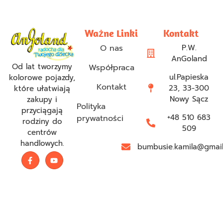
Ważne Linki
Kontakt
O nas
P.W.
AnGoland
Od lat tworzymy
Współpraca
ul.Papieska
kolorowe pojazdy,
Kontakt
23, 33-300
które ułatwiają
Nowy Sącz
zakupy i
Polityka
przyciągają
+48 510 683
prywatności
rodziny do
509
centrów
handlowych.
bumbusie.kamila@gmai