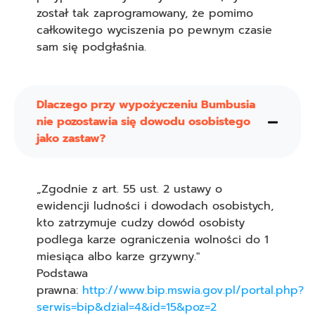
został tak zaprogramowany, że pomimo
całkowitego wyciszenia po pewnym czasie
sam się podgłaśnia.
Dlaczego przy wypożyczeniu Bumbusia
nie pozostawia się dowodu osobistego
jako zastaw?
„Zgodnie z art. 55 ust. 2 ustawy o
ewidencji ludności i dowodach osobistych,
kto zatrzymuje cudzy dowód osobisty
podlega karze ograniczenia wolności do 1
miesiąca albo karze grzywny."
Podstawa
prawna:
http://www.bip.mswia.gov.pl/portal.php?
serwis=bip&dzial=4&id=15&poz=2