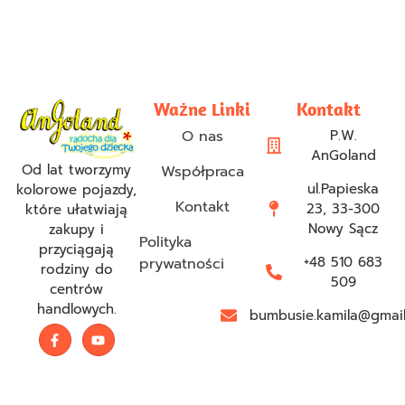
Ważne Linki
Kontakt
O nas
P.W.
AnGoland
Od lat tworzymy
Współpraca
ul.Papieska
kolorowe pojazdy,
Kontakt
23, 33-300
które ułatwiają
Nowy Sącz
zakupy i
Polityka
przyciągają
+48 510 683
prywatności
rodziny do
509
centrów
handlowych.
bumbusie.kamila@gmai