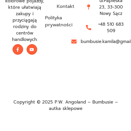
ul.Papieska
kolorowe pojazdy,
Kontakt
23, 33-300
które ułatwiają
Nowy Sącz
zakupy i
Polityka
przyciągają
+48 510 683
prywatności
rodziny do
509
centrów
handlowych.
bumbusie.kamila@gmai
Copyright © 2025 P.W. Angoland – Bumbusie –
autka sklepowe