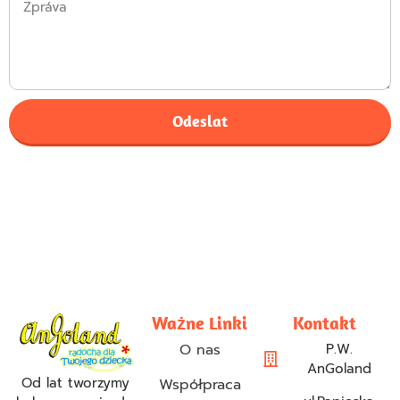
Odeslat
Ważne Linki
Kontakt
O nas
P.W.
AnGoland
Od lat tworzymy
Współpraca